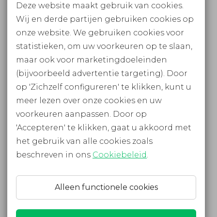
09u tot 19u. Bel ons voor een afspraak!
Deze website maakt gebruik van cookies.
Wij en derde partijen gebruiken cookies op
onze website. We gebruiken cookies voor
statistieken, om uw voorkeuren op te slaan,
Blijf op de hoogte
maar ook voor marketingdoeleinden
FACEBOOK
(bijvoorbeeld advertentie targeting). Door
op 'Zichzelf configureren' te klikken, kunt u
INSTAGRAM
meer lezen over onze cookies en uw
NIEUWSBRIEF
voorkeuren aanpassen. Door op
'Accepteren' te klikken, gaat u akkoord met
het gebruik van alle cookies zoals
Informatie
beschreven in ons
Cookiebeleid
.
© 2026 Plug-in Mobility - Alle rechten voorbehouden
Algemene voorwaarden
|
Privacy- & cookiebeleid
Alleen functionele cookies
Powered by
Yourdailydrive